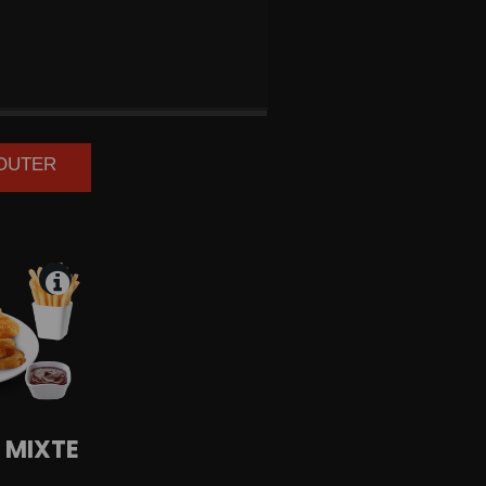
 RINGS
JOUTER
E
MIXTE