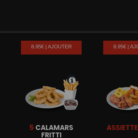
5
NUGGETS
5
ONION
8.95€ | AJOUTER
8.95€ | A
5
CALAMARS
ASSIETT
FRITTI