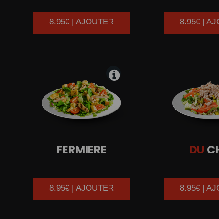
8.95€ | AJOUTER
8.95€ | A
FERMIERE
DU
C
8.95€ | AJOUTER
8.95€ | A