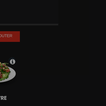
AT
AU
BE
JOUTER
VRE