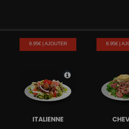
AVOCAT
AVOC
CREVETTES
CRA
8.95€ | AJOUTER
8.95€ | A
ITALIENNE
CHE