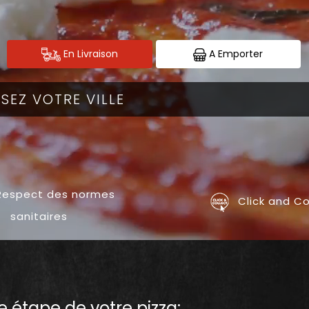
En Livraison
A Emporter
espect des normes
Click and Co
sanitaires
 étape de votre pizza: