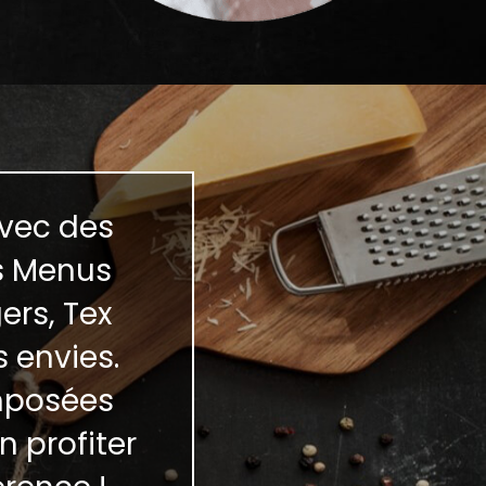
vec des
es Menus
ers, Tex
s envies.
omposées
n profiter