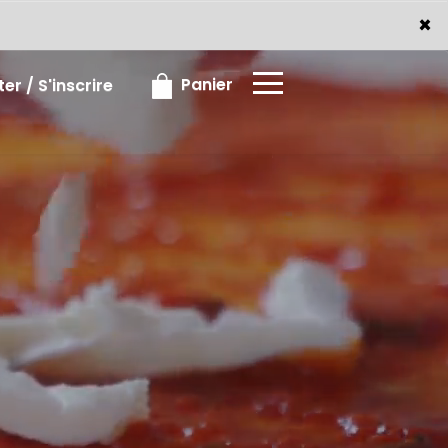
×
×
Panier
r / S'inscrire