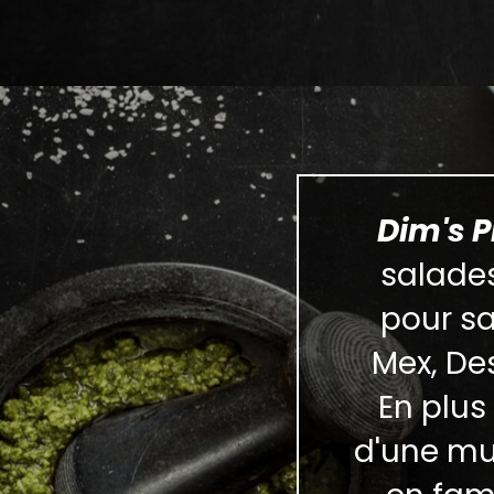
Dim's P
salades
pour sa
Mex, Des
En plus
d'une mul