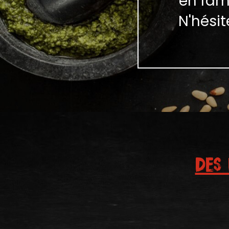
en fami
N'hési
DES 