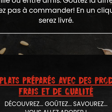
lle ou entre amis. Goûtez la diff
tez pas à commander! En un cliq
serez livré.
PLATS PRéPARéS AVEC DES PRO
FRAIS ET DE QUALITé
DÉCOUVREZ... GOÛTEZ... SAVOUREZ...