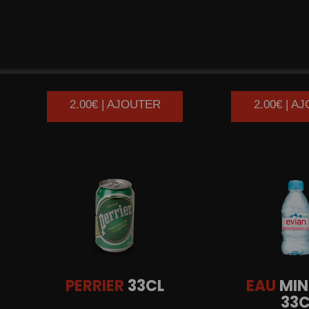
FANTA
33CL
ORANGI
2.00€ | AJOUTER
2.00€ | A
PERRIER
33CL
EAU
MIN
33C