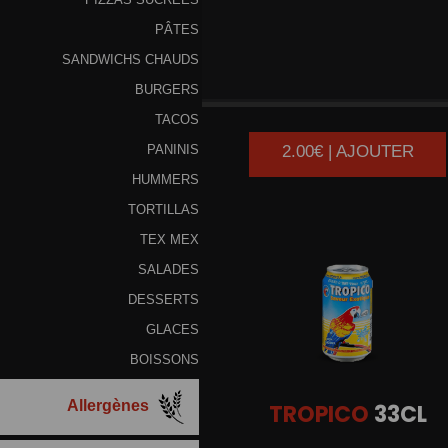
PÂTES
SANDWICHS CHAUDS
COCA
COLA 33CL
BURGERS
TACOS
2.00€ | AJOUTER
PANINIS
HUMMERS
TORTILLAS
TEX MEX
SALADES
DESSERTS
GLACES
BOISSONS
Allergènes
TROPICO
33CL