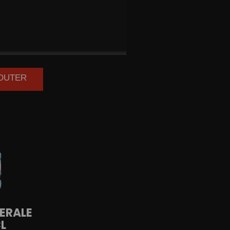
NA
33CL
JOUTER
ERALE
L